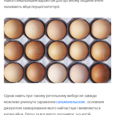
Найоптимальнішим варіантом для організму людини вчені
називають яйця першої категорії.
Однак навіть при такому ретельному виборі не завжди
можливо уникнути зараження
сальмонельозом
, основним
джерелом захворювання якого найчастіше і виявляються
курячі яйця. Перш за все варто зрозуміти, що носій