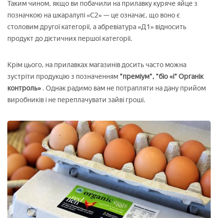
Таким чином, якщо ви побачили на прилавку куряче яйце з
позначкою на шкаралупі «С2» — це означає, що воно є
столовим другої категорії, а абревіатура «Д1» відносить
продукт до дієтичних першої категорії.
Крім цього, на прилавках магазинів досить часто можна
зустріти продукцію з позначенням
"преміум", "біо «і" Органік
контроль»
. Однак радимо вам не потрапляти на дану прийом
виробників і не переплачувати зайві гроші.