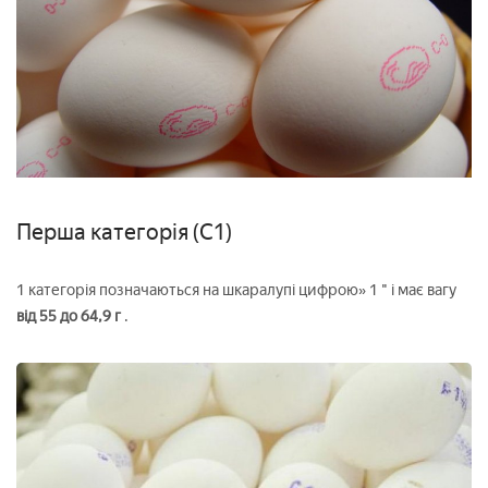
Перша категорія (С1)
1 категорія позначаються на шкаралупі цифрою» 1 " і має вагу
від 55 до 64,9 г
.