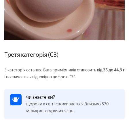
Третя категорія (С3)
3 категорія остання. Вага примірників становить
від 35 до 44,9 г
і позначається відповідно цифрою "3".
чи знаєте ви?
щороку в світі споживається близько 570
мільярдів курячих яєць.