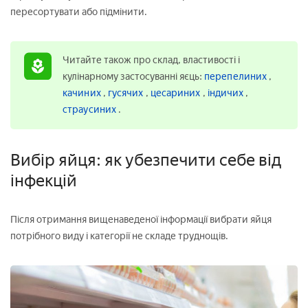
пересортувати або підмінити.
Читайте також про склад, властивості і
кулінарному застосуванні яєць:
перепелиних
,
качиних
,
гусячих
,
цесариних
,
індичих
,
страусиних
.
Вибір яйця: як убезпечити себе від
інфекцій
Після отримання вищенаведеної інформації вибрати яйця
потрібного виду і категорії не складе труднощів.