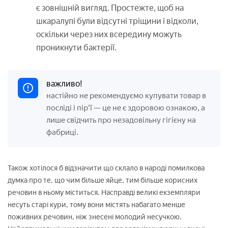
є зовнішній вигляд. Простежте, щоб на
шкаралупі були відсутні тріщини і відколи,
оскільки через них всередину можуть
проникнути бактерії.
важливо!
настійно не рекомендуємо купувати товар в
посліді і пір'ї — це не є здоровою ознакою, а
лише свідчить про незадовільну гігієну на
фабриці.
Також хотілося б відзначити що склало в народі помилкова
думка про те, що чим більше яйце, тим більше корисних
речовин в ньому міститься. Насправді великі екземпляри
несуть старі кури, тому вони містять набагато менше
поживних речовин, ніж знесені молодий несучкою.