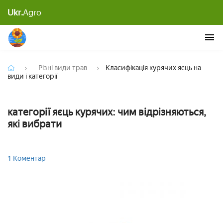
Ukr.
Agro
Класифікація курячих яєць на види і категорії
Різні види трав
Класифікація курячих яєць на
види і категорії
категорії яєць курячих: чим відрізняються,
які вибрати
1 Коментар