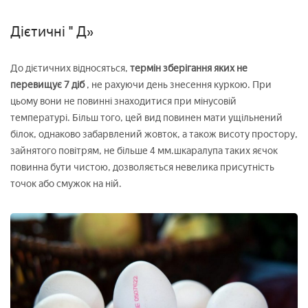
Дієтичні " Д»
До дієтичних відносяться,
термін зберігання яких не
перевищує 7 діб
, не рахуючи день знесення куркою. При
цьому вони не повинні знаходитися при мінусовій
температурі. Більш того, цей вид повинен мати ущільнений
білок, однаково забарвлений жовток, а також висоту простору,
зайнятого повітрям, не більше 4 мм.шкаралупа таких яєчок
повинна бути чистою, дозволяється невелика присутність
точок або смужок на ній.