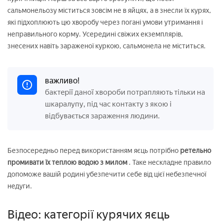
сальмонельозу міститься зовсім не в яйцях, а в знесли їх курях,
які підхоплюють цю хворобу через погані умови утримання і
неправильного корму. Усередині свіжих екземплярів,
знесених навіть зараженої куркою, сальмонела не міститься.
важливо!
бактерії даної хвороби потрапляють тільки на
шкаралупу, під час контакту з якою і
відбувається зараження людини.
Безпосередньо перед використанням яєць потрібно
ретельно
промивати їх теплою водою з милом
. Таке нескладне правило
допоможе вашій родині убезпечити себе від цієї небезпечної
недуги.
Відео: категорії курячих яєць