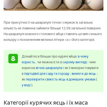
При присутності на шкаралупі точок і смужок їх загальна
кількість не повинна займати більше 12,5% загальної поверхні.
На шкаралупі кожного столового яйця ставлять штамп синього
кольору з позначенням великої літери «з» і його категорії.
Дізнайтеся більше про курячі яйця:
в чому
користь
, чи можна їсти в
сирому вигляді
; чим
корисна
яєчна шкаралупа
і як її використовувати
в
підгодівлі для саду та городу
;
вимоги до яєць
;
як
перевірити свіжість яєць в домашніх умовах
(
у воді
).
Категорії курячих яєць і їх маса