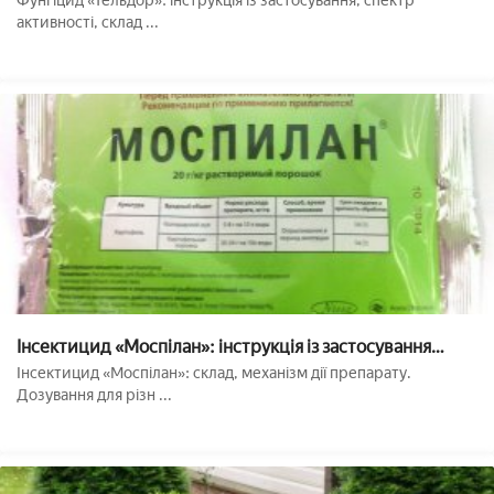
Фунгіцид «Тельдор»: інструкція із застосування, спектр
активності, склад ...
Інсектицид «Моспілан»: інструкція із застосування
препарату
Інсектицид «Моспілан»: склад, механізм дії препарату.
Дозування для різн ...