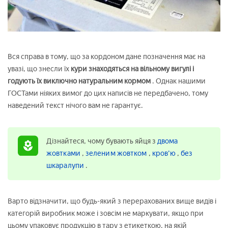
Вся справа в тому, що за кордоном дане позначення має на
увазі, що знесли їх
кури знаходяться на вільному вигулі і
годують їх виключно натуральним кормом
. Однак нашими
ГОСТами ніяких вимог до цих написів не передбачено, тому
наведений текст нічого вам не гарантує.
Дізнайтеся, чому бувають яйця з
двома
жовтками
,
зеленим жовтком
,
кров'ю
,
без
шкаралупи
.
Варто відзначити, що будь-який з перерахованих вище видів і
категорій виробник може і зовсім не маркувати, якщо при
цьому упаковує продукцію в тару з етикеткою, на якій