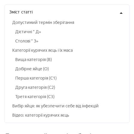
Зміст
статті
Допустимий термін зберігання
Дієтичні " Д»
Столові " З»
Категорії курячих яєць і їх маса
Вища категорія (В)
Добірне яйце (О)
Перша категорія (С1)
Друга категорія (С2)
Третя категорія (С3)
Вибір яйця: як убезпечити себе від інфекцій
Відео: категорії курячих яєць