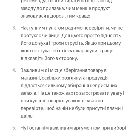
рекомендується вибирати по відстані від
заводу до прилавка: чим менше продукт
знаходився в дорозі, тим краще.
Наступним пунктом радимо перевірити, чи не
протухло чи яйце. Для цього просто піднесіть
його до вуха і трохи струсіть. Якщо при цьому
жовток стукає об стінку шкаралупи, краще
відкладіть його в сторону.
Важливим є і місце зберігання товару в
магазині, оскільки розглянута продукція
піддається сильному вбирання неприємних
запахів. На це також варто загострювати увагу і
при купівлі товару в упаковці: уважно
перевірте, щоб на ній не були присутні плями і
цвіль.
Ну і останнім важливим аргументом при виборі