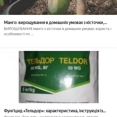
Манго: вирощування в домашніх умовах з кісточки,
посадка і щеплення плодоносних бруньок
ВИРОЩУВАННЯ манго з кісточки в домашніх умовах: користь і
особливості пл ...
Фунгіцид «Тельдор»: характеристика, інструкція із
застосування