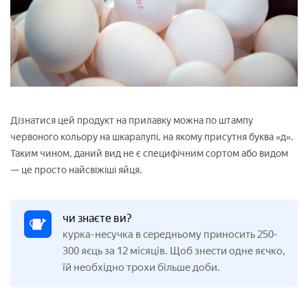
Дізнатися цей продукт на прилавку можна по штампу
червоного кольору на шкаралупі, на якому присутня буква «д».
Таким чином, даний вид не є специфічним сортом або видом
— це просто найсвіжіші яйця.
чи знаєте ви?
курка-несучка в середньому приносить 250-
300 яєць за 12 місяців. Щоб знести одне яєчко,
їй необхідно трохи більше доби.