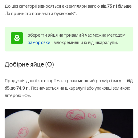
До цієї категорії відносяться екземпляри вагою
від 75 г і більше
. Їх прийнято позначати буквою»В".
зберегти яйця на тривалий час можна методом
заморозки
, відокремивши їх від шкаралупи.
Добірне яйце (О)
Продукція даної категорії має трохи менший розмір і вагу —
від
65 до 74,9 г
. Позначається на шкаралупі або упаковці великою
літерою «О».