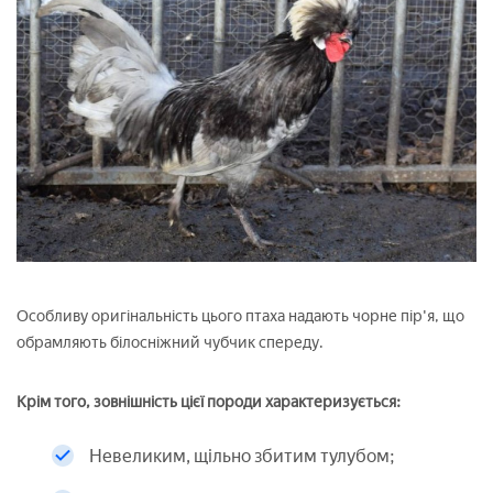
Особливу оригінальність цього птаха надають чорне пір'я, що
обрамляють білосніжний чубчик спереду.
Крім того, зовнішність цієї породи характеризується:
Невеликим, щільно збитим тулубом;