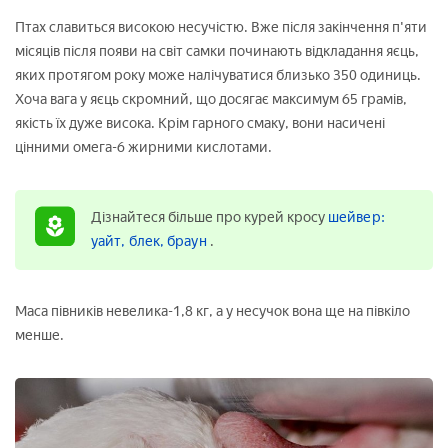
Птах славиться високою несучістю. Вже після закінчення п'яти
місяців після появи на світ самки починають відкладання яєць,
яких протягом року може налічуватися близько 350 одиниць.
Хоча вага у яєць скромний, що досягає максимум 65 грамів,
якість їх дуже висока. Крім гарного смаку, вони насичені
цінними омега-6 жирними кислотами.
Дізнайтеся більше про курей кросу
шейвер:
уайт, блек, браун
.
Маса півників невелика-1,8 кг, а у несучок вона ще на півкіло
менше.