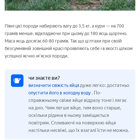
Півні цієї породи набирають вагу до 3,5 кг, а кури — на 700
грамів менше, відкладаючи при цьому до 180 яєць щорічно.
Маса яєць досягає 60-80 грамів. Так що ці птахи при своїй
безсумнівній зовнішній красі проявляють себе і в якості цілком
успішної яєчно-м'ясної породи.
чи знаєте ви?
дуже легко: достатньо
визначити свіжість яйця
. По-
опустити його в холодну воду
справжньому свіже яйце відразу тоне і лягає
на дно. Чим легше яйце, тим воно старше,
оскільки рідина в ньому заміщається
повітрям. Спливаючі на поверхню яйця
настільки несвіжі, що їх взагалі їсти не можна.