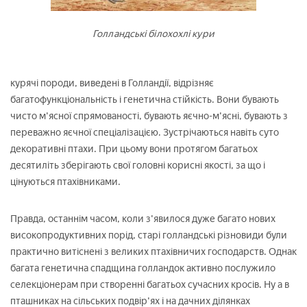
Голландські білохохлі кури
курячі породи, виведені в Голландії, відрізняє
багатофункціональність і генетична стійкість. Вони бувають
чисто м'ясної спрямованості, бувають яєчно-м'ясні, бувають з
переважно яєчної спеціалізацією. Зустрічаються навіть суто
декоративні птахи. При цьому вони протягом багатьох
десятиліть зберігають свої головні корисні якості, за що і
цінуються птахівниками.
Правда, останнім часом, коли з'явилося дуже багато нових
високопродуктивних порід, старі голландські різновиди були
практично витіснені з великих птахівничих господарств. Однак
багата генетична спадщина голландок активно послужило
селекціонерам при створенні багатьох сучасних кросів. Ну а в
пташниках на сільських подвір'ях і на дачних ділянках