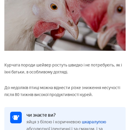
Курчата породи шейвер ростуть швидко і не потребують, як і
їхні батьки, в особливому догляді.
До недоліків птиці можна віднести різке зниження несучості
після 80 тижнів високої продуктивності курей.
чи знаєте ви?
яйця з білою і коричневою
шкаралупою
абсолютної ідентичні і за смаком, і за