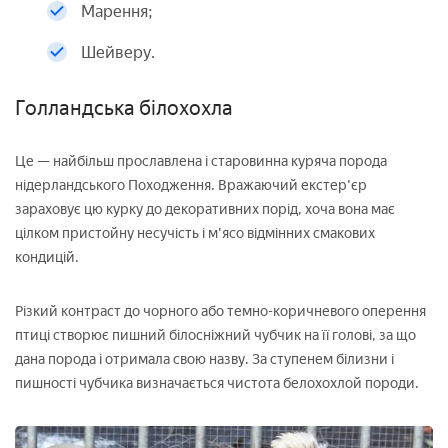
Марення;
Шейверу.
Голландська білохохла
Це — найбільш прославлена і старовинна куряча порода
нідерландського Походження. Вражаючий екстер'єр
зараховує цю курку до декоративних порід, хоча вона має
цілком пристойну несучість і м'ясо відмінних смакових
кондицій.
Різкий контраст до чорного або темно-коричневого оперення
птиці створює пишний білосніжний чубчик на її голові, за що
дана порода і отримала свою назву. За ступенем білизни і
пишності чубчика визначається чистота белохохлой породи.