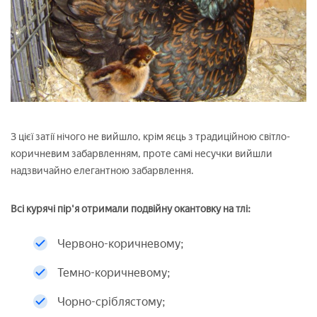
З цієї затії нічого не вийшло, крім яєць з традиційною світло-
коричневим забарвленням, проте самі несучки вийшли
надзвичайно елегантною забарвлення.
Всі курячі пір'я отримали подвійну окантовку на тлі:
Червоно-коричневому;
Темно-коричневому;
Чорно-сріблястому;