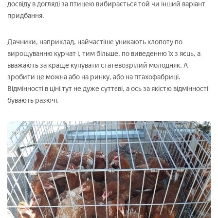
досвіду в догляді за птицею вибирається той чи інший варіант
придбання.
Дачники, наприклад, найчастіше уникають клопоту по
вирощуванню курчат і, тим більше, по виведенню їх з яєць, а
вважають за краще купувати статевозрілий молодняк. А
зробити це можна або на ринку, або на птахофабриці.
Відмінності в ціні тут не дуже суттєві, а ось за якістю відмінності
бувають разючі.