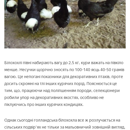
Білохохлі півні набирають вагу до 2,5 кг, кури важать на півкіло
менше. Несучки щорічно зносять по 100-140 яєць 40-50 грамів
вагою. Це непогані показники для декоративних птахів, проте
досить скромні на тлі інших курячих порід. Пояснюється це
тим, що, працюючи над поліпшенням породи, селекціонери
робили упор на декоративних якостях, особливо не
піклуючись про інших курячих кондиціях.
Однак сьогодні голландська білохохла все ж розлучається на
сільських подвір'ях не тільки за мальовничий зовнішній вигляд,