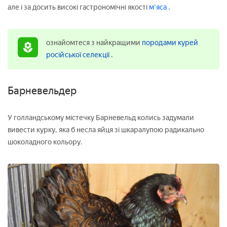
але і за досить високі гастрономічні якості
м'яса
.
ознайомтеся з найкращими
породами курей
російської селекції
.
Барневельдер
У голландському містечку Барневельд колись задумали
вивести курку, яка б несла яйця зі шкаралупою радикально
шоколадного кольору.