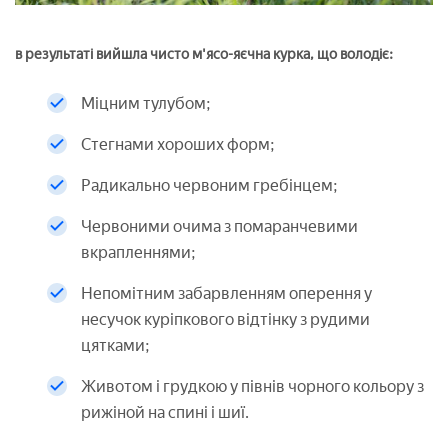
в результаті вийшла чисто м'ясо-яєчна курка, що володіє:
Міцним тулубом;
Стегнами хороших форм;
Радикально червоним гребінцем;
Червоними очима з помаранчевими
вкрапленнями;
Непомітним забарвленням оперення у
несучок куріпкового відтінку з рудими
цятками;
Животом і грудкою у півнів чорного кольору з
рижіной на спині і шиї.