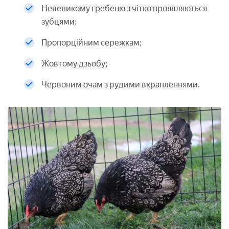
Невеликому гребеню з чітко проявляються
зубцями;
Пропорційним сережкам;
Жовтому дзьобу;
Червоним очам з рудими вкрапленнями.