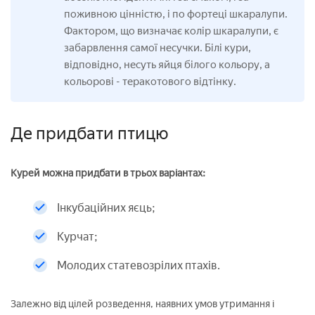
поживною цінністю, і по фортеці шкаралупи.
Фактором, що визначає колір шкаралупи, є
забарвлення самої несучки. Білі кури,
відповідно, несуть яйця білого кольору, а
кольорові
- теракотового відтінку.
Де придбати птицю
Курей можна придбати в трьох варіантах:
Інкубаційних яєць;
Курчат;
Молодих статевозрілих птахів.
Залежно від цілей розведення, наявних умов утримання і