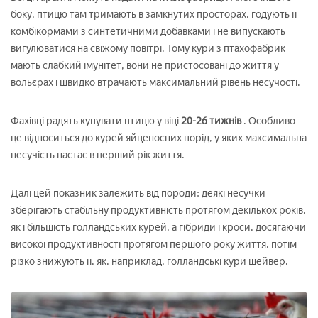
боку, птицю там тримають в замкнутих просторах, годують її
комбікормами з синтетичними добавками і не випускають
вигулюватися на свіжому повітрі. Тому кури з птахофабрик
мають слабкий імунітет, вони не пристосовані до життя у
вольєрах і швидко втрачають максимальний рівень несучості.
Фахівці радять купувати птицю у віці
20-26 тижнів
. Особливо
це відноситься до курей яйценосних порід, у яких максимальна
несучість настає в перший рік життя.
Далі цей показник залежить від породи: деякі несучки
зберігають стабільну продуктивність протягом декількох років,
як і більшість голландських курей, а гібриди і кроси, досягаючи
високої продуктивності протягом першого року життя, потім
різко знижують її, як, наприклад, голландські кури шейвер.