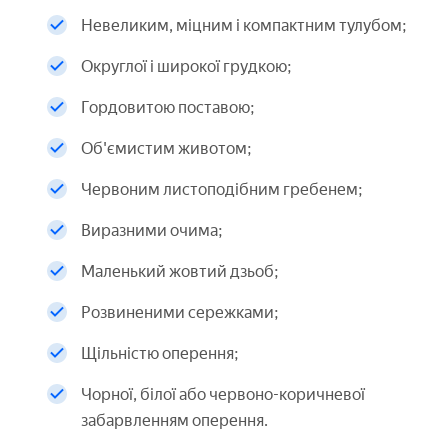
Невеликим, міцним і компактним тулубом;
Округлої і широкої грудкою;
Гордовитою поставою;
Об'ємистим животом;
Червоним листоподібним гребенем;
Виразними очима;
Маленький жовтий дзьоб;
Розвиненими сережками;
Щільністю оперення;
Чорної, білої або червоно-коричневої
забарвленням оперення.