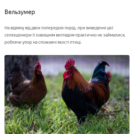
Вельзумер
На відміну від двох попередніх порід, при виведенні цієї
селекціонери її зовнішнім виглядом практично не займалися,
роблячи упор на споживчі якості птиці.