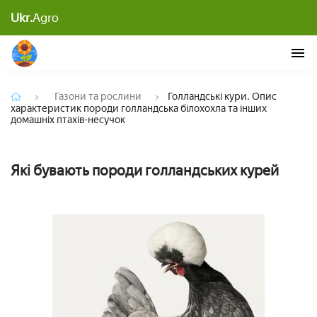
Голландські кури. Опис характеристик породи
Ukr.
Agro
голландська білохохла та інших домашніх птахів-
несучок
Газони та рослини
Голландські кури. Опис
характеристик породи голландська білохохла та інших
домашніх птахів-несучок
Які бувають породи голландських курей