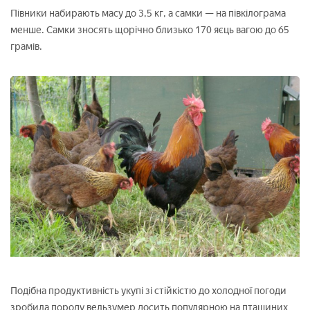
Півники набирають масу до 3,5 кг, а самки — на півкілограма
менше. Самки зносять щорічно близько 170 яєць вагою до 65
грамів.
Подібна продуктивність укупі зі стійкістю до холодної погоди
зробила породу вельзумер досить популярною на пташиних