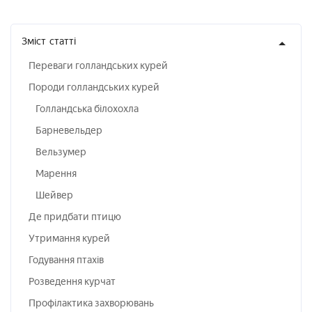
Зміст
статті
Переваги голландських курей
Породи голландських курей
Голландська білохохла
Барневельдер
Вельзумер
Марення
Шейвер
Де придбати птицю
Утримання курей
Годування птахів
Розведення курчат
Профілактика захворювань