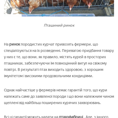
Пташиний ринок
На
ринок
породистих курчат привозять фермери, що
спеціалізуються на їх розведенні. Перевагою придбання товару
у них є те, що вони, як правило, містять курей в просторих
пташниках, забезпечуючи їм повноцінний вигул на свіжому
повітрі. В результаті птах виходить здоровою, з хорошим
імунітетом і високими продовольчими кондиціями.
Однак найчастіше у фермерів немає гарантій того, що кури
належать саме до заявленої породи і що вони належним чином
щеплені від найбільш поширених курячих захворювань.
Всі ці гарантії можуть надати на
птахофабриці
. Але, з іншого