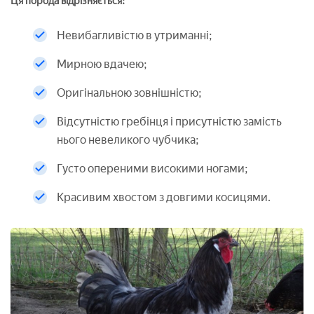
Ця порода відрізняється:
Невибагливістю в утриманні;
Мирною вдачею;
Оригінальною зовнішністю;
Відсутністю гребінця і присутністю замість
нього невеликого чубчика;
Густо опереними високими ногами;
Красивим хвостом з довгими косицями.