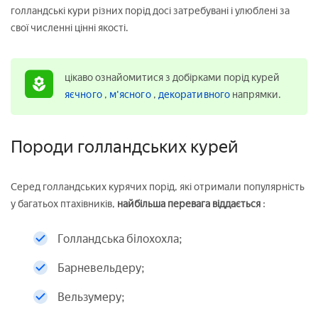
голландські кури різних порід досі затребувані і улюблені за
свої численні цінні якості.
цікаво ознайомитися з добірками порід курей
яєчного
,
м'ясного
,
декоративного
напрямки.
Породи голландських курей
Серед голландських курячих порід, які отримали популярність
у багатьох птахівників,
найбільша перевага віддається
:
Голландська білохохла;
Барневельдеру;
Вельзумеру;