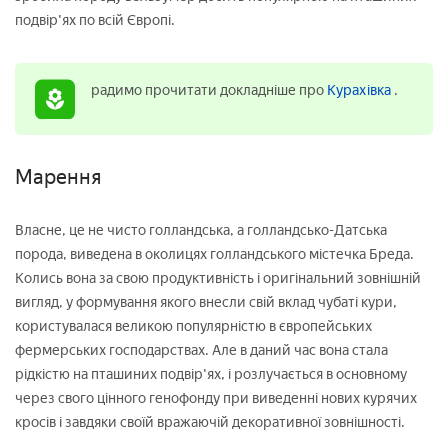
подвір'ях по всій Європі.
радимо прочитати докладніше про
Курахівка
.
Марення
Власне, це не чисто голландська, а голландсько-Датська
порода, виведена в околицях голландського містечка Бреда.
Колись вона за свою продуктивність і оригінальний зовнішній
вигляд, у формування якого внесли свій вклад чубаті кури,
користувалася великою популярністю в європейських
фермерських господарствах. Але в даний час вона стала
рідкістю на пташиних подвір'ях, і розлучається в основному
через свого цінного генофонду при виведенні нових курячих
кросів і завдяки своїй вражаючій декоративної зовнішності.