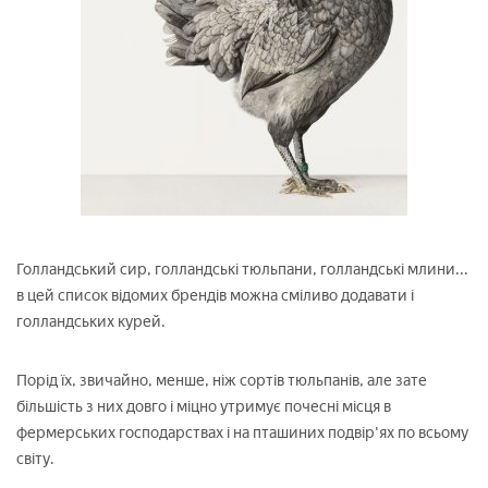
Голландський сир, голландські тюльпани, голландські млини...
в цей список відомих брендів можна сміливо додавати і
голландських курей.
Порід їх, звичайно, менше, ніж сортів тюльпанів, але зате
більшість з них довго і міцно утримує почесні місця в
фермерських господарствах і на пташиних подвір'ях по всьому
світу.