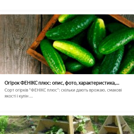
Огірок ФЕНІКС плюс: опис, фото, характеристика,
особливості вирощування сорту
Сорт огірків "ФЕНІКС плюс": скільки дають врожаю, смакові
якості і кулін ...