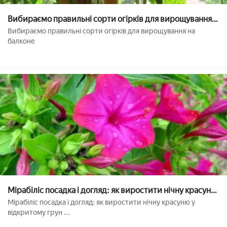
Вибираємо правильні сорти огірків для вирощування
на балконі
Вибираємо правильні сорти огірків для вирощування на
балконе
Мірабіліс посадка і догляд: як виростити нічну красуню
у відкритому грунті
Мірабіліс посадка і догляд: як виростити нічну красуню у
відкритому грун ...