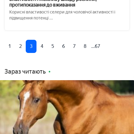
протипоказання до вживання
Корисні властивості селери для чоловічої активності і
підвищення потенці ...
1
2
3
4
5
6
7
8
...67
Зараз читають