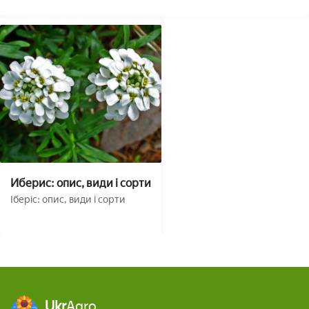
Иберис: опис, види і сорти
Іберіс: опис, види і сорти
Ukr
Agro