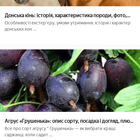
Донська кінь: історія, характеристика породи, фото,
утримання та догляд
Особливості екстер'єру, умови утримання, історія і характер
донських кон ...
Агрус «Грушенька»: опис сорту, посадка і догляд, плюси
і мінуси, фото
Все про сорт агрусу " Грушенька» — як вибрати кращі
саджанці, коли садит ...