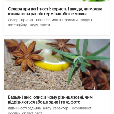
Селера при вагітності: користь і шкода, чи можна
вживати на ранніх термінах або не можна
Селера при вагітності: чи можна вживати продукт,
потенційну шкоду, проти ...
Бадьян і аніс: опис, в чому різниця зовні, чим
відрізняються або це одне і те ж, фото
Відмінності бадьяна і анісу: характерні особливості
рослин, області заст ...