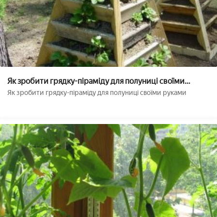
Як зробити грядку-піраміду для полуниці своїми
руками
Як зробити грядку-піраміду для полуниці своїми руками