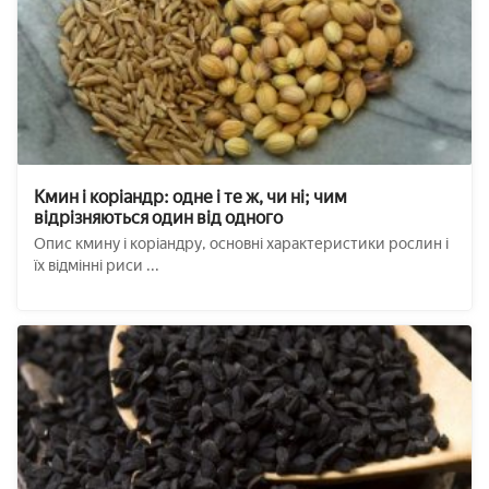
Кмин і коріандр: одне і те ж, чи ні; чим
відрізняються один від одного
Опис кмину і коріандру, основні характеристики рослин і
їх відмінні риси ...