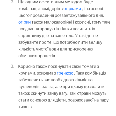
Ще одним ефективним методом буде
комбінація помідорів з
огірками
, і на основі
цього проведення розвантажувального дня.
огірки
також малокалорійні і корисні, тому таке
поєднання продуктів тільки посилить їх
сприятливу дію на ваше тіло. У такі дні не
забувайте про те, що потрібно пити велику
кількість чистої води для прискорення
обмінних процесів.
Корисно також поєднувати свіжі томати з
крупами, зокрема з
гречкою
. Така комбінація
забезпечить вас необхідною кількістю
вуглеводів і заліза, але при цьому дозволить
також скинути зайву вагу. Такі страви можуть
стати основою для дієти, розрахованої на пару
тижнів.