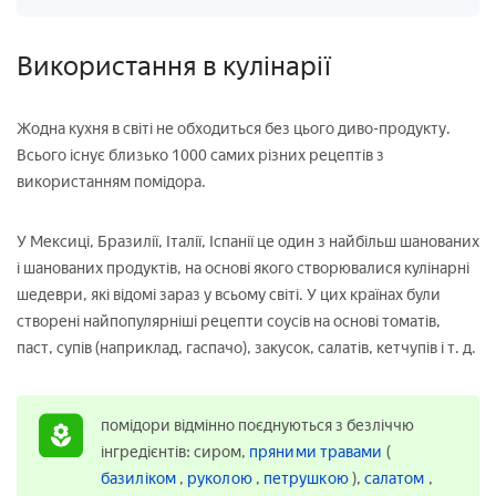
Використання в кулінарії
Жодна кухня в світі не обходиться без цього диво-продукту.
Всього існує близько 1000 самих різних рецептів з
використанням помідора.
У Мексиці, Бразилії, Італії, Іспанії це один з найбільш шанованих
і шанованих продуктів, на основі якого створювалися кулінарні
шедеври, які відомі зараз у всьому світі. У цих країнах були
створені найпопулярніші рецепти соусів на основі томатів,
паст, супів (наприклад, гаспачо), закусок, салатів, кетчупів і т. д.
помідори відмінно поєднуються з безліччю
інгредієнтів: сиром,
пряними травами
(
базиліком
,
руколою
,
петрушкою
),
салатом
,