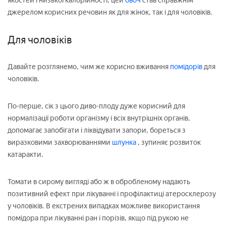
якостей і низької калорійності, цей
овоч
став справжнім
джерелом корисних речовин як для жінок, так і для чоловіків.
Для чоловіків
Давайте розглянемо, чим же корисно вживання
помідорів
для
чоловіків.
По-перше, сік з цього диво-плоду дуже корисний для
нормалізації роботи організму і всіх внутрішніх органів,
допомагає запобігати і ліквідувати запори, бореться з
виразковими захворюваннями
шлунка
, зупиняє розвиток
катаракти.
Томати в сирому вигляді або ж в обробленому надають
позитивний ефект при лікуванні і профілактиці атеросклерозу
у чоловіків. В екстрених випадках можливе використання
помідора при лікуванні ран і порізів, якщо під рукою не