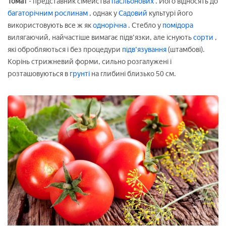
Томат
- представник сімейства
пасльонових
. Його відносять до
багаторічним рослинам
, однак у
Садовий
культурі його
використовують все ж як
однорічна
. Стебло у
помідора
вилягаючий, найчастіше вимагає підв'язки, але існують
сорти
,
які обробляються і без процедури
підв'язування
(штамбові).
Корінь стрижневий форми, сильно розгалужені і
розташовуються в
грунті
на глибині близько 50 см.