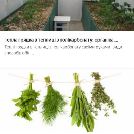
Тепла грядка в теплиці з полікарбонату: органіка,
електричний і звичайний Підігрів
Теплі грядки в теплиці з полікарбонату своїми руками: види
способів обіг ...