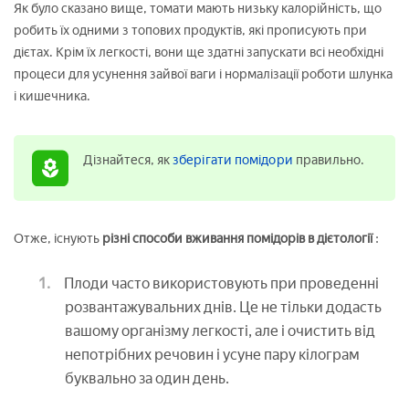
Як було сказано вище, томати мають низьку калорійність, що
робить їх одними з топових продуктів, які прописують при
дієтах. Крім їх легкості, вони ще здатні запускати всі необхідні
процеси для усунення зайвої ваги і нормалізації роботи шлунка
і кишечника.
Дізнайтеся, як
зберігати помідори
правильно.
Отже, існують
різні способи вживання помідорів в дієтології
:
Плоди часто використовують при проведенні
розвантажувальних днів. Це не тільки додасть
вашому організму легкості, але і очистить від
непотрібних речовин і усуне пару кілограм
буквально за один день.