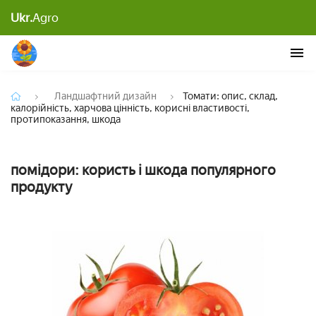
Томати: опис, склад, калорійність, харчова
Ukr.
Agro
цінність, корисні властивості, протипоказання,
шкода
Ландшафтний дизайн
Томати: опис, склад,
калорійність, харчова цінність, корисні властивості,
протипоказання, шкода
помідори: користь і шкода популярного
продукту