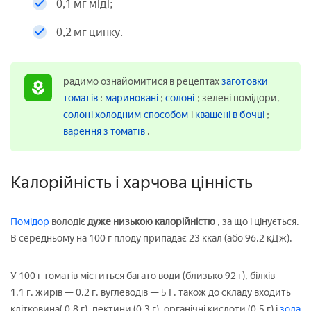
0,1 мг міді;
0,2 мг цинку.
радимо ознайомитися в рецептах
заготовки
томатів
:
мариновані
;
солоні
; зелені помідори,
солоні холодним способом
і
квашені в бочці
;
варення з томатів
.
Калорійність і харчова цінність
Помідор
володіє
дуже низькою калорійністю
, за що і цінується.
В середньому на 100 г плоду припадає 23 ккал (або 96,2 кДж).
У 100 г томатів міститься багато води (близько 92 г), білків —
1,1 г, жирів — 0,2 г, вуглеводів — 5 Г. також до складу входить
клітковина( 0,8 г), пектини (0,3 г), органічні кислоти (0,5 г) і
зола