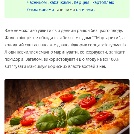
часником
,
кабачками
,
перцем
,
картоплею
,
баклажанами
та іншими
овочами
.
Вже неможливо уявити свій денний раціон без цього плоду.
Жодна піцерія не обходиться без всім відомої "Маргарити", а
холодний суп гаспачо вже давно підкорив серця всіх гурманів.
Люди навчилися смачно маринувати, консервувати, запікати
помідори. Загалом, використовувати цю ягоду на всі 100% і
витягувати максимум корисних властивостей з неї.