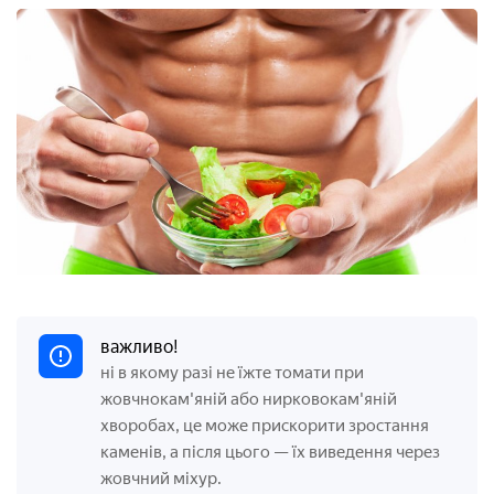
важливо!
ні в якому разі не їжте томати при
жовчнокам'яній або нирковокам'яній
хворобах, це може прискорити зростання
каменів, а після цього — їх виведення через
жовчний міхур.