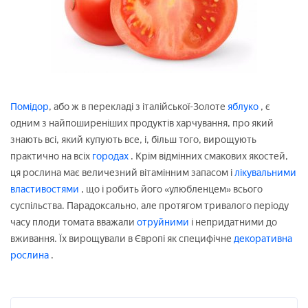
Помідор
, або ж в перекладі з італійської-Золоте
яблуко
, є
одним з найпоширеніших продуктів харчування, про який
знають всі, який купують все, і, більш того, вирощують
практично на всіх
городах
. Крім відмінних смакових якостей,
ця рослина має величезний вітамінним запасом і
лікувальними
властивостями
, що і робить його «улюбленцем» всього
суспільства. Парадоксально, але протягом тривалого періоду
часу плоди томата вважали
отруйними
і непридатними до
вживання. Їх вирощували в Європі як специфічне
декоративна
рослина
.