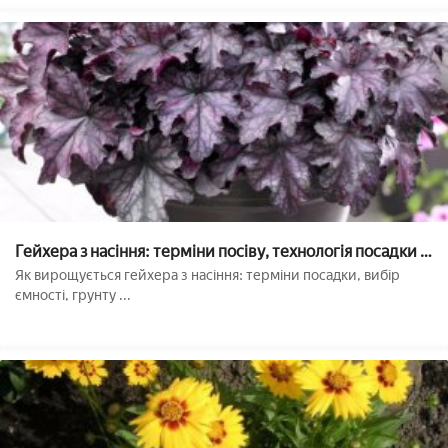
Гейхера з насіння: терміни посіву, технологія посадки і
догляд
Як вирощується гейхера з насіння: терміни посадки, вибір
ємності, грунту ...