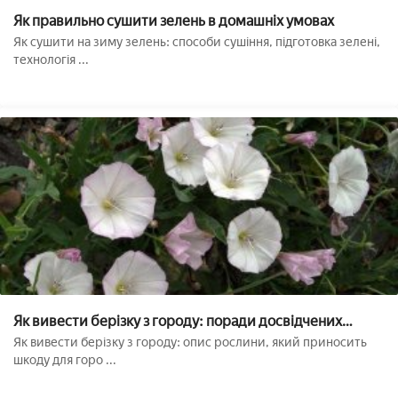
Як правильно сушити зелень в домашніх умовах
Як сушити на зиму зелень: способи сушіння, підготовка зелені,
технологія ...
Як вивести берізку з городу: поради досвідчених
агрономів
Як вивести берізку з городу: опис рослини, який приносить
шкоду для горо ...