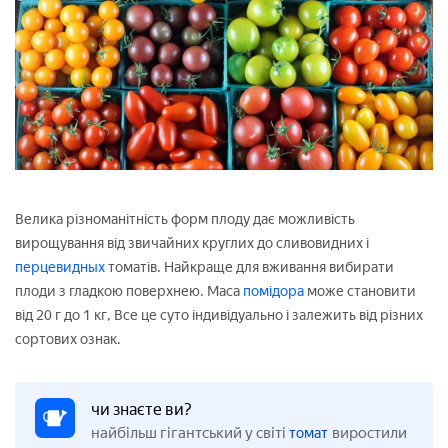
Велика різноманітність форм плоду дає можливість
вирощування від звичайних круглих до сливовидних і
перцевидных
томатів. Найкраще для вживання вибирати
плоди з гладкою поверхнею. Маса
помідора
може становити
від 20 г до 1 кг, Все це суто індивідуально і залежить від різних
сортових ознак.
чи знаєте ви?
найбільш гігантський у світі
виростили
томат