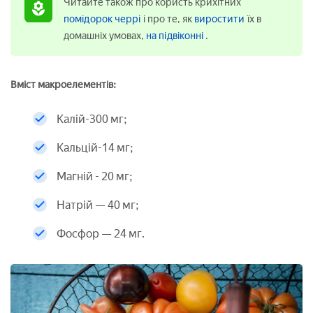
Читайте також про користь крихітних
помідорок черрі
і про те, як
виростити
їх в
домашніх умовах,
на підвіконні
.
Вміст макроелементів:
Калій-300 мг;
Кальцій-14 мг;
Магній - 20 мг;
Натрій — 40 мг;
Фосфор — 24 мг.