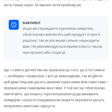
пити тільки через 30 хвилин після прийому їжі.
важливо!
якщо ви страждаєте харчовою алергією,
обов'язково виключіть цей продукт зі свого
раціону, так як він може сильно нашкодити
вам. Не рекомендується вживати його також
при артриті або подагрі.
Ще з самого дитинства нас привчали до того, що їсти томати
— необхідно і правильно. І все це невипадково, так як дійсно
цей диво-плід має досить цінними корисними властивостями і
прекрасними смаковими якостями. У той же час обов'язково
пам'ятайте, що існують і протипоказання щодо вживання
помідорів. І в разі їх ігнорування ви можете пережити досить
неприємні симптоми і відчуття.