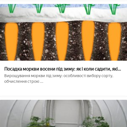
Посадка моркви восени під зиму: як і коли садити, які
сорти краще вибрати
Вирощування моркви під зиму: особливості вибору сорту,
обчислення строкі ...