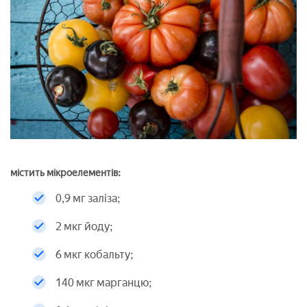
містить мікроелементів:
0,9 мг заліза;
2 мкг йоду;
6 мкг кобальту;
140 мкг марганцю;