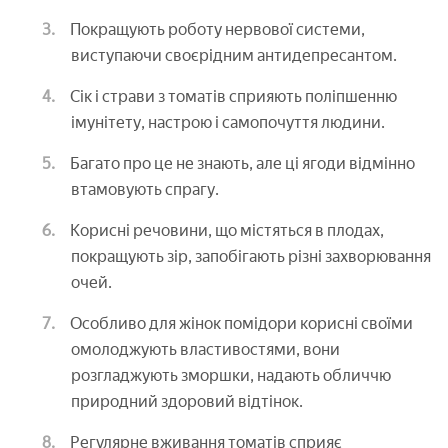
Покращують роботу нервової системи,
виступаючи своєрідним антидепресантом.
Сік і страви з томатів сприяють поліпшенню
імунітету, настрою і самопочуття людини.
Багато про це не знають, але ці ягоди відмінно
втамовують спрагу.
Корисні речовини, що містяться в плодах,
покращують зір, запобігають різні захворювання
очей.
Особливо для жінок помідори корисні своїми
омолоджують властивостями, вони
розгладжують зморшки, надають обличчю
природний здоровий відтінок.
Регулярне вживання томатів сприяє