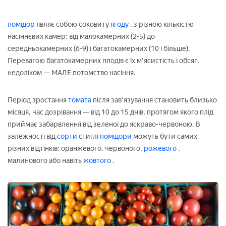
помідор
являє собою соковиту
ягоду
, з різною кількістю
насіннєвих камер: від малокамерних (2-5) до
середньокамерних (6-9) і багатокамерних (10 і більше).
Перевагою багатокамерних плодів є їх м'ясистість і обсяг,
недоліком — МАЛЕ потомство насіння.
Період зростання
томата
після зав'язування становить близько
місяця, час дозрівання — від 10 до 15 днів, протягом якого плід
приймає забарвлення від зеленої до яскраво-червоною. В
залежності від
сорти
стиглі
помідори
можуть бути самих
різних відтінків: оранжевого, червоного,
рожевого
,
малинового або навіть
жовтого
.