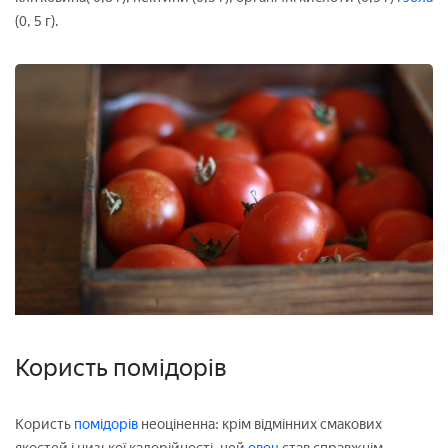
(0, 5 г).
Користь помідорів
Користь
помідорів
неоціненна: крім відмінних смакових