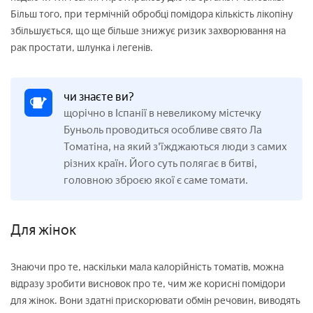
Більш того, при термічній обробці помідора кількість лікопіну
збільшується, що ще більше знижує ризик захворювання на
рак простати, шлунка і легенів.
чи знаєте ви?
щорічно в Іспанії в невеликому містечку
Буньоль проводиться особливе свято Ла
Томатіна, на який з'їжджаються люди з самих
різних країн. Його суть полягає в битві,
головною зброєю якої є саме томати.
Для жінок
Знаючи про те, наскільки мала калорійність томатів, можна
відразу зробити висновок про те, чим же корисні помідори
для жінок. Вони здатні прискорювати обмін речовин, виводять