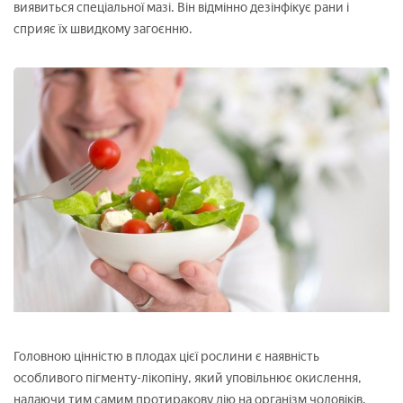
виявиться спеціальної мазі. Він відмінно дезінфікує рани і
сприяє їх швидкому загоєнню.
Головною цінністю в плодах цієї рослини є наявність
особливого пігменту-лікопіну, який уповільнює окислення,
надаючи тим самим протиракову дію на організм чоловіків.