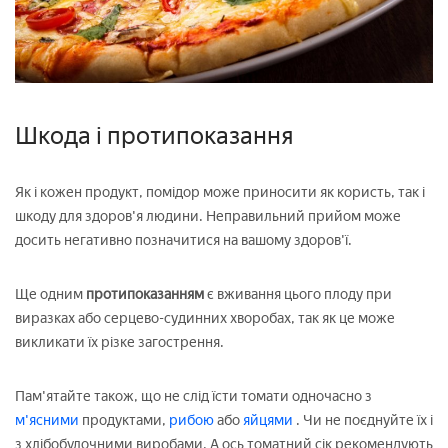
Шкода і протипоказання
Як і кожен продукт, помідор може приносити як користь, так і
шкоду для здоров'я людини. Неправильний прийом може
досить негативно позначитися на вашому здоров'ї.
Ще одним
протипоказанням
є вживання цього плоду при
виразках або серцево-судинних хворобах, так як це може
викликати їх різке загострення.
Пам'ятайте також, що не слід їсти томати одночасно з
м'ясними
продуктами,
рибою
або
яйцями
. Чи не поєднуйте їх і
з хлібобулочними виробами. А ось томатний сік рекомендують